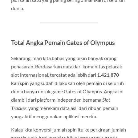
dunia.
Total Angka Pemain Gates of Olympus
Sekarang, mari kita bahas yang bikin banyak orang
penasaran. Berdasarkan data dari komunitas pelacak
slot internasional, tercatat ada lebih dari
1.421.870
kali spin
yang sudah dilakukan oleh pemain di seluruh
dunia hanya untuk game Gates of Olympus. Angka ini
diambil dari platform independen bernama
Slot
Tracker
, yang merekam data asli dari ribuan pemain
yang aktif menggunakan aplikasi mereka.
Kalau kita konversi jumlah spin itu ke perkiraan jumlah
pemain unik, hasilnya bisa bikin kamu garuk-garuk