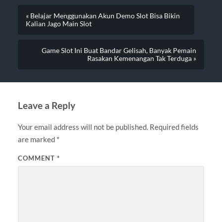
« Belajar Menggunakan Akun Demo Slot Bisa Bikin
Kalian Jago Main Slot
Game Slot Ini Buat Bandar Gelisah, Banyak Pemain
Rasakan Kemenangan Tak Terduga »
Leave a Reply
Your email address will not be published.
Required fields
are marked
*
COMMENT
*