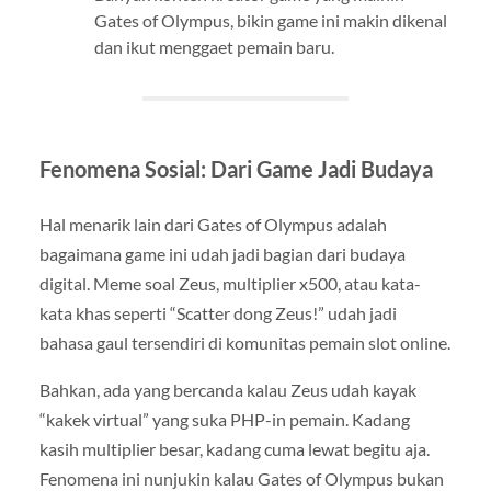
Gates of Olympus, bikin game ini makin dikenal
dan ikut menggaet pemain baru.
Fenomena Sosial: Dari Game Jadi Budaya
Hal menarik lain dari Gates of Olympus adalah
bagaimana game ini udah jadi bagian dari budaya
digital. Meme soal Zeus, multiplier x500, atau kata-
kata khas seperti “Scatter dong Zeus!” udah jadi
bahasa gaul tersendiri di komunitas pemain slot online.
Bahkan, ada yang bercanda kalau Zeus udah kayak
“kakek virtual” yang suka PHP-in pemain. Kadang
kasih multiplier besar, kadang cuma lewat begitu aja.
Fenomena ini nunjukin kalau Gates of Olympus bukan