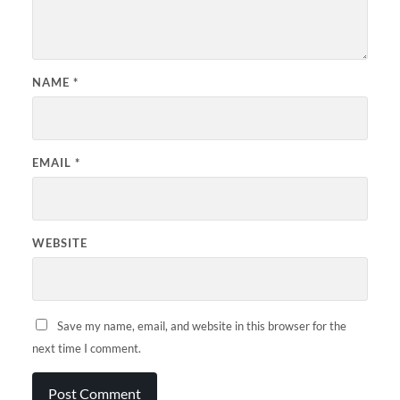
NAME
*
EMAIL
*
WEBSITE
Save my name, email, and website in this browser for the
next time I comment.