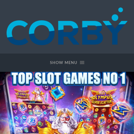
Matt
Corby
SHOW MENU