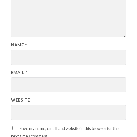
NAME
*
EMAIL
*
WEBSITE
Save my name, email, and website in this browser for the
next time I comment.