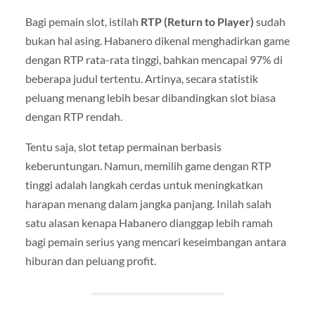
Bagi pemain slot, istilah
RTP (Return to Player)
sudah
bukan hal asing. Habanero dikenal menghadirkan game
dengan RTP rata-rata tinggi, bahkan mencapai 97% di
beberapa judul tertentu. Artinya, secara statistik
peluang menang lebih besar dibandingkan slot biasa
dengan RTP rendah.
Tentu saja, slot tetap permainan berbasis
keberuntungan. Namun, memilih game dengan RTP
tinggi adalah langkah cerdas untuk meningkatkan
harapan menang dalam jangka panjang. Inilah salah
satu alasan kenapa Habanero dianggap lebih ramah
bagi pemain serius yang mencari keseimbangan antara
hiburan dan peluang profit.