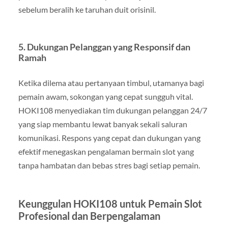
sebelum beralih ke taruhan duit orisinil.
5. Dukungan Pelanggan yang Responsif dan
Ramah
Ketika dilema atau pertanyaan timbul, utamanya bagi
pemain awam, sokongan yang cepat sungguh vital.
HOKI108 menyediakan tim dukungan pelanggan 24/7
yang siap membantu lewat banyak sekali saluran
komunikasi. Respons yang cepat dan dukungan yang
efektif menegaskan pengalaman bermain slot yang
tanpa hambatan dan bebas stres bagi setiap pemain.
Keunggulan HOKI108 untuk Pemain Slot
Profesional dan Berpengalaman