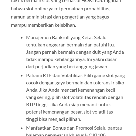
taktik bermain slot yang cerdas di HOKI108. Ingatlah
bahwa slot online yakni permainan probabilitas,
namun administrasi dan pengertian yang bagus
mampu memberikan kelebihan.
Manajemen Bankroll yang Ketat Selalu
tentukan anggaran bermain dan patuhi itu.
Jangan pernah bermain dengan duit yang Anda
tidak mampu kehilangannya. Ini yakni dasar
dari perjudian yang bertanggung jawab.
Pahami RTP dan Volatilitas Pilih game slot yang
cocok dengan gaya bermain dan toleransi risiko
Anda. Jika Anda mencari kemenangan kecil
yang sering, pilih slot volatilitas rendah dengan
RTP tinggi. Jika Anda siap menanti untuk
potensi kemenangan besar, slot volatilitas
tinggi bisa menjadi pilihan.
Manfaatkan Bonus dan Promosi Selalu pantau
halaman penawaran khusus HOKI108.