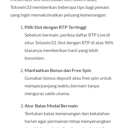
Totowin33 memberikan beberapa tips bagi pemain
yang ingin memaksimalkan peluang kemenangan:
Pilih Slot dengan RTP Tertinggi
Sebelum bermain, periksa daftar RTP Live di
situs Totowin33. Slot dengan RTP di atas 96%
biasanya memberikan hasil yang lebih
konsisten.
Manfaatkan Bonus dan Free Spin
Gunakan bonus deposit atau free spin untuk
memperpanjang waktu bermain tanpa
menguras saldo utama.
Atur Batas Modal Bermain
Tentukan batas kemenangan dan kekalahan
harian agar permainan tetap menyenangkan