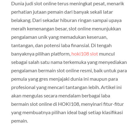
Dunia judi slot online terus meningkat pesat, menarik
perhatian jutaan pemain dari banyak sekali latar
belakang. Dari sekadar hiburan ringan sampai upaya
meraih kemenangan besar, slot online menunjukkan
pengalaman unik yang memadukan keseruan,
tantangan, dan potensi laba finansial. Di tengah
banyaknya pilihan platform,
hoki108 slot
muncul
sebagai salah satu nama terkemuka yang menyediakan
pengalaman bermain slot online resmi, baik untuk para
pemula yang gres menjajaki dunia ini maupun para
profesional yang mencari tantangan lebih. Artikel ini
akan mengulas secara mendalam berbagai laba
bermain slot online di HOKI108, menyinari fitur-fitur
yang membuatnya pilihan ideal bagi setiap klasifikasi
pemain.