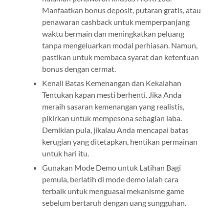
Manfaatkan bonus deposit, putaran gratis, atau
penawaran cashback untuk memperpanjang
waktu bermain dan meningkatkan peluang
tanpa mengeluarkan modal perhiasan. Namun,
pastikan untuk membaca syarat dan ketentuan
bonus dengan cermat.
Kenali Batas Kemenangan dan Kekalahan
Tentukan kapan mesti berhenti. Jika Anda
meraih sasaran kemenangan yang realistis,
pikirkan untuk mempesona sebagian laba.
Demikian pula, jikalau Anda mencapai batas
kerugian yang ditetapkan, hentikan permainan
untuk hari itu.
Gunakan Mode Demo untuk Latihan Bagi
pemula, berlatih di mode demo ialah cara
terbaik untuk menguasai mekanisme game
sebelum bertaruh dengan uang sungguhan.