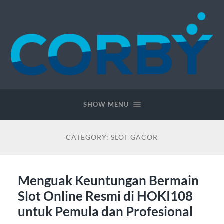
Matt
Corby
SHOW MENU
CATEGORY:
SLOT GACOR
Menguak Keuntungan Bermain
Slot Online Resmi di HOKI108
untuk Pemula dan Profesional