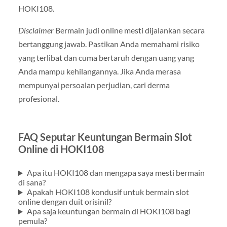
HOKI108.
Disclaimer
Bermain judi online mesti dijalankan secara
bertanggung jawab. Pastikan Anda memahami risiko
yang terlibat dan cuma bertaruh dengan uang yang
Anda mampu kehilangannya. Jika Anda merasa
mempunyai persoalan perjudian, cari derma
profesional.
FAQ Seputar Keuntungan Bermain Slot
Online di HOKI108
Apa itu HOKI108 dan mengapa saya mesti bermain
di sana?
Apakah HOKI108 kondusif untuk bermain slot
online dengan duit orisinil?
Apa saja keuntungan bermain di HOKI108 bagi
pemula?