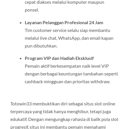
cepat diakses melalui komputer maupun
ponsel.
Layanan Pelanggan Profesional 24 Jam
Tim customer service selalu siap membantu
melalui live chat, WhatsApp, dan email kapan
pun dibutuhkan.
Program VIP dan Hadiah Eksklusif
Pemain aktif berkesempatan naik level VIP
dengan berbagai keuntungan tambahan seperti
cashback mingguan dan prioritas withdraw.
Totowin33 membuktikan diri sebagai situs slot online
terpercaya yang tidak hanya menghibur, tetapi juga
edukatif. Dengan mengungkap rahasia di balik pola slot
progresif, situs ini membantu pemain memahami