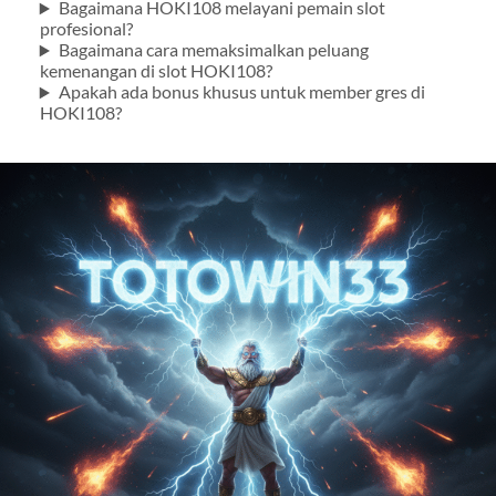
Bagaimana HOKI108 melayani pemain slot
profesional?
Bagaimana cara memaksimalkan peluang
kemenangan di slot HOKI108?
Apakah ada bonus khusus untuk member gres di
HOKI108?