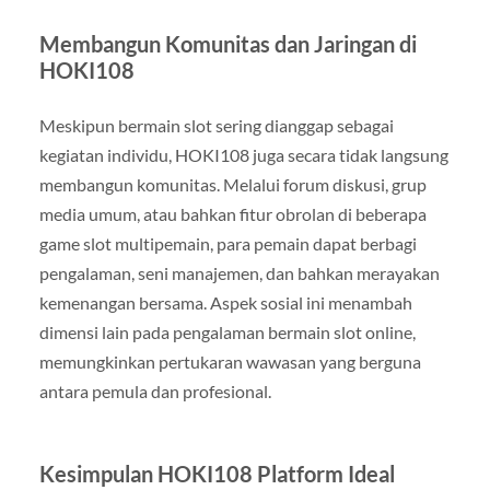
Membangun Komunitas dan Jaringan di
HOKI108
Meskipun bermain slot sering dianggap sebagai
kegiatan individu, HOKI108 juga secara tidak langsung
membangun komunitas. Melalui forum diskusi, grup
media umum, atau bahkan fitur obrolan di beberapa
game slot multipemain, para pemain dapat berbagi
pengalaman, seni manajemen, dan bahkan merayakan
kemenangan bersama. Aspek sosial ini menambah
dimensi lain pada pengalaman bermain slot online,
memungkinkan pertukaran wawasan yang berguna
antara pemula dan profesional.
Kesimpulan HOKI108 Platform Ideal