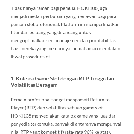
Tidak hanya ramah bagi pemula, HOKI108 juga
menjadi medan perburuan yang menawan bagi para
pemain slot profesional. Platform ini memperlihatkan
fitur dan peluang yang dirancang untuk
mengoptimalkan seni manajemen dan profitabilitas
bagi mereka yang mempunyai pemahaman mendalam
ihwal prosedur slot.
1. Koleksi Game Slot dengan RTP Tinggi dan
Volatilitas Beragam
Pemain profesional sangat mengamati Return to
Player (RTP) dan volatilitas sebuah game slot.
HOKI108 menyediakan katalog game yang luas dari
penyedia terkemuka, banyak di antaranya mempunyai
nilai RTP yang kompetitif (rata-rata 96% ke atas).