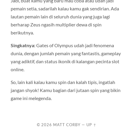
Jadi, buat kamu yang baru mau coba atau udah jadi
pemain setia, sadarilah kalau kamu gak sendirian. Ada
lautan pemain lain di seluruh dunia yang juga lagi
berharap Zeus ngasih multiplier dewa di spin
berikutnya.
Singkatnya:
Gates of Olympus udah jadi fenomena
dunia, dengan jumlah pemain yang fantastis, gameplay
yang adiktif, dan status ikonik di kalangan pecinta slot
online.
So, lain kali kalau kamu spin dan kalah tipis, ingatlah
jangan shyok! Kamu bagian dari jutaan spin yang bikin
game ini melegenda.
© 2026
MATT CORBY
—
UP ↑