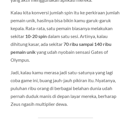
Kalau kita konversi jumlah spin itu ke perkiraan jumlah
pemain unik, hasilnya bisa bikin kamu garuk-garuk
kepala. Rata-rata, satu pemain biasanya melakukan
sekitar
10-20 spin
dalam satu sesi. Artinya, kalau
dihitung kasar, ada sekitar
70 ribu sampai 140 ribu
pemain unik
yang udah nyobain sensasi Gates of
Olympus.
Jadi, kalau kamu merasa jadi satu-satunya yang lagi
coba game ini, buang jauh-jauh pikiran itu. Nyatanya,
puluhan ribu orang di berbagai belahan dunia udah
pernah duduk manis di depan layar mereka, berharap
Zeus ngasih multiplier dewa.