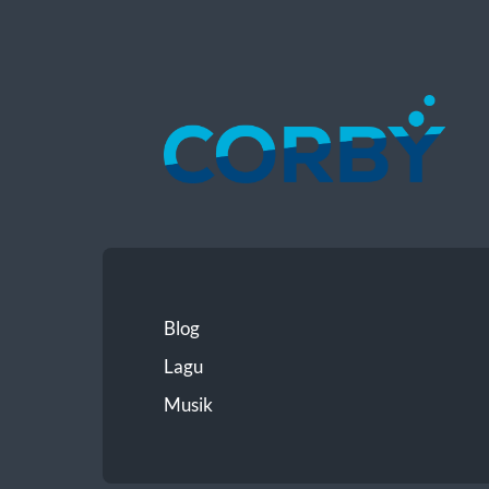
Matt
Corby
Blog
Lagu
Musik