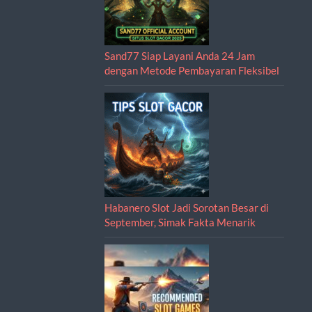
Sand77 Siap Layani Anda 24 Jam
dengan Metode Pembayaran Fleksibel
Habanero Slot Jadi Sorotan Besar di
September, Simak Fakta Menarik