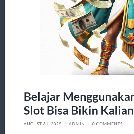
Belajar Menggunaka
Slot Bisa Bikin Kalia
AUGUST 31, 2025
/
ADMIN
/
0 COMMENTS