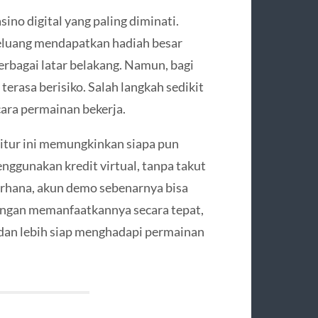
sino digital yang paling diminati.
peluang mendapatkan hadiah besar
rbagai latar belakang. Namun, bagi
terasa berisiko. Salah langkah sedikit
cara permainan bekerja.
 Fitur ini memungkinkan siapa pun
nggunakan kredit virtual, tanpa takut
erhana, akun demo sebenarnya bisa
engan memanfaatkannya secara tepat,
dan lebih siap menghadapi permainan