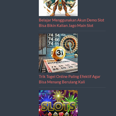
Belajar Menggunakan Akun Demo Slot
Bisa Bikin Kalian Jago Main Slot
Trik Togel Online Paling Efektif Agar
Bisa Menang Berulang Kali