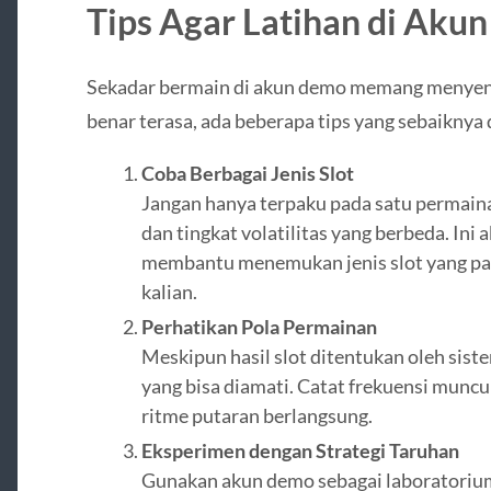
Tips Agar Latihan di Akun
Sekadar bermain di akun demo memang menyenan
benar terasa, ada beberapa tips yang sebaiknya 
Coba Berbagai Jenis Slot
Jangan hanya terpaku pada satu permainan
dan tingkat volatilitas yang berbeda. I
membantu menemukan jenis slot yang pa
kalian.
Perhatikan Pola Permainan
Meskipun hasil slot ditentukan oleh siste
yang bisa diamati. Catat frekuensi munc
ritme putaran berlangsung.
Eksperimen dengan Strategi Taruhan
Gunakan akun demo sebagai laboratorium 