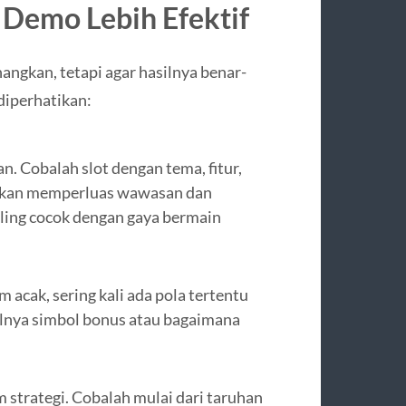
 Demo Lebih Efektif
gkan, tetapi agar hasilnya benar-
diperhatikan:
. Cobalah slot dengan tema, fitur,
ni akan memperluas wawasan dan
ling cocok dengan gaya bermain
m acak, sering kali ada pola tertentu
ulnya simbol bonus atau bagaimana
strategi. Cobalah mulai dari taruhan