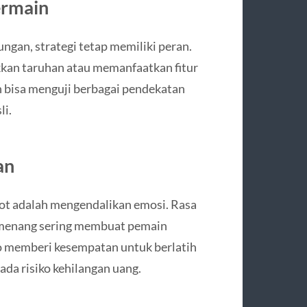
ermain
ngan, strategi tetap memiliki peran.
kan taruhan atau memanfaatkan fitur
n bisa menguji berbagai pendekatan
li.
an
lot adalah mengendalikan emosi. Rasa
t menang sering membuat pemain
 memberi kesempatan untuk berlatih
ada risiko kehilangan uang.