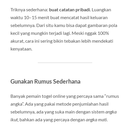
Triknya sederhana:
buat catatan pribadi
. Luangkan
waktu 10–15 menit buat mencatat hasil keluaran
sebelumnya. Dari situ kamu bisa dapat gambaran pola
kecil yang mungkin terjadi lagi. Meski nggak 100%
akurat, cara ini sering bikin tebakan lebih mendekati
kenyataan.
Gunakan Rumus Sederhana
Banyak pemain togel online yang percaya sama “rumus
angka”. Ada yang pakai metode penjumlahan hasil
sebelumnya, ada yang suka main dengan sistem
angka
ikut
, bahkan ada yang percaya dengan
angka mati
.