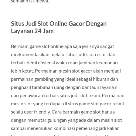
semakin istimewa.
Situs Judi Slot Online Gacor Dengan
Layanan 24 Jam
Bermain game slot online apa saja jenisnya sangat
direkomendasikan melalui situs judi slot resmi dan
terbaik demi efisiensi waktu dan jaminan keamanan
lebih ketat. Permainan mesin slot gacor akan menjadi
permainan gambling yang ideal sebagai hiburan dan
penghasil tambahan uang dengan bantaun layana n
dan penawaran terbaik situs judi slot resmi. Permainan
mesin slot yang terdapat di situs game slot gacor resmi
selalu user friendly. Cara bermain game slot hanua
dengan memutar gulungan yang ada dalam mesin slot
sampai menemukan kombinasi pemenang jadi kalian